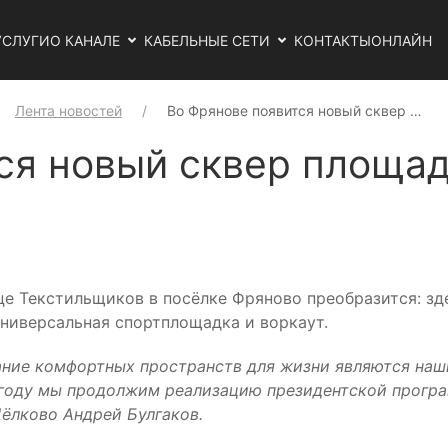
УСЛУГИ
О КАНАЛЕ
КАБЕЛЬНЫЕ СЕТИ
КОНТАКТЫ
ОНЛАЙН
Лента новостей
Во Фрянове появится новый сквер …
ся новый сквер площад
це Текстильщиков в посёлке Фряново преобразится: зд
универсальная спортплощадка и воркаут.
ание комфортных пространств для жизни являются наш
м году мы продолжим реализацию президентской прог
Щёлково Андрей Булгаков.