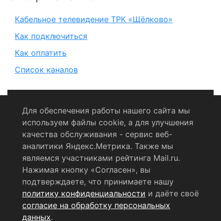
Кабельное телевидение ТРК «Щёлково»
Как подключиться
Как оплатить
Список каналов
Для обеспечения работы нашего сайта мы
используем файлы cookie, а для улучшения
Политика конфиденциальности
качества обслуживания - сервис веб-
аналитики Яндекс.Метрика. Также мы
Согласие на обработку персональных данных
являемся участниками рейтинга Mail.ru.
Нажимая кнопку «Согласен», вы
RSS-лента
подтверждаете, что принимаете нашу
политику конфиденциальности
и даёте своё
© 2004 - 2026 Сетевое издание Щёлковское ТВ.
согласие на обработку персональных
Свидетельство о регистрации СМИ
данных
.