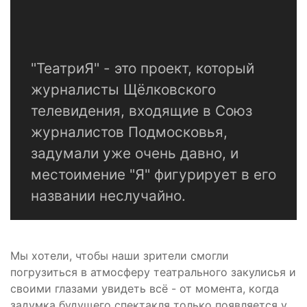
"ТеатриЯ" - это проект, который
журналисты Щёлковского
телевидения, входящие в Союз
журналистов Подмосковья,
задумали уже очень давно, и
местоимение "Я" фигурирует в его
названии неслучайно.
Мы хотели, чтобы наши зрители смогли
погрузиться в атмосферу театрального закулисья и
своими глазами увидеть всё - от момента, когда
задумка будущего спектакля только появляется у