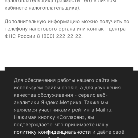
налогоплательщика (разместит его в личном
кабинете налогоплательщика).
Дополнительную информацию можно получить по
телефону налогового органа или контакт-центра
ФНС России 8 (800) 222-22-22.
Для обеспечения работы нашего сайта мы
используем файлы cookie, а для улучшения
Политика конфиденциальности
качества обслуживания - сервис веб-
аналитики Яндекс.Метрика. Также мы
Согласие на обработку персональных данных
являемся участниками рейтинга Mail.ru.
Нажимая кнопку «Согласен», вы
RSS-лента
подтверждаете, что принимаете нашу
политику конфиденциальности
и даёте своё
© 2004 - 2026 Сетевое издание Щёлковское ТВ.