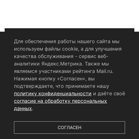
Для обеспечения работы нашего сайта мы
используем файлы cookie, а для улучшения
Политика конфиденциальности
качества обслуживания - сервис веб-
аналитики Яндекс.Метрика. Также мы
Согласие на обработку персональных данных
являемся участниками рейтинга Mail.ru.
Нажимая кнопку «Согласен», вы
RSS-лента
подтверждаете, что принимаете нашу
политику конфиденциальности
и даёте своё
© 2004 - 2026 Сетевое издание Щёлковское ТВ.
согласие на обработку персональных
Свидетельство о регистрации СМИ
данных
.
ЭЛ № ФС 77 - 79754 от 07.12.2020 г.
Выдано Федеральной
службой по надзору в сфере связи, информационных
технологий и массовых коммуникаций (РОСКОМНАДЗОР).
СОГЛАСЕН
Учредитель ООО «Телерадиокомпания «Щёлково», главный
редактор
Беляева Е.М.
Все права защищены.