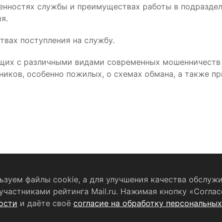
бенностях службы и преимуществах работы в подраздел
я.
вах поступления на службу.
щих с различными видами современных мошенничеств 
иков, особенно пожилых, о схемах обмана, а также п
зуем файлы cookie, а для улучшения качества обслужи
частниками рейтинга Mail.ru. Нажимая кнопку «Соглас
бработку персональных данных
RSS-лента
ости
и даёте своё
согласие на обработку персональны
ельство о регистрации СМИ
ЭЛ № ФС 77 - 79754 от 07.12.2020 г.
В
(РОСКОМНАДЗОР). Учредитель ООО «Телерадиокомпания «Щёлко