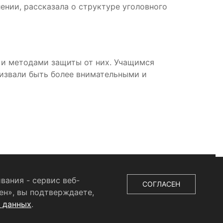
ении, рассказала о структуре уголовного
и методами защиты от них. Учащимся
ризвали быть более внимательными и
вания - сервис веб-
СОГЛАСЕН
ен», вы подтверждаете,
х данных
.
ыдано Федеральной службой по надзору в сфере связи,
во», главный редактор
Беляева Е.М.
Все права защищены.