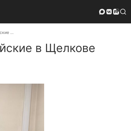
йские …
ейские в Щелкове