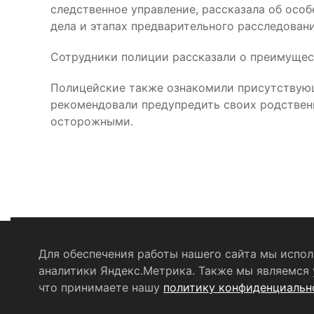
следственное управление, рассказала об осо
дела и этапах предварительного расследовани
Сотрудники полиции рассказали о преимущест
Полицейские также ознакомили присутствую
рекомендовали предупредить своих родственн
осторожными.
Для обеспечения работы нашего сайта мы исполь
Политика конфиденциальности
аналитики Яндекс.Метрика. Также мы являемся у
Согласие на о
что принимаете нашу
политику конфиденциальн
© 2004 - 2026 Сетевое издание Щёлковское ТВ. Свидет
информационных технологий и массовых коммуникаций 