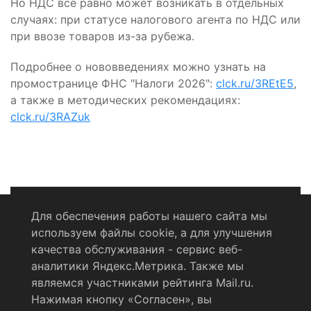
Но НДС всё равно может возникать в отдельных
случаях: при статусе налогового агента по НДС или
при ввозе товаров из-за рубежа.
Подробнее о нововведениях можно узнать на
промостранице ФНС "Налоги 2026":
clck.ru/3REtE5
,
а также в методических рекомендациях:
clck.ru/3RAZuk
Для обеспечения работы нашего сайта мы
используем файлы cookie, а для улучшения
Политика конфиденциальности
качества обслуживания - сервис веб-
аналитики Яндекс.Метрика. Также мы
Согласие на обработку персональных данных
являемся участниками рейтинга Mail.ru.
Нажимая кнопку «Согласен», вы
RSS-лента