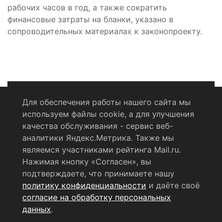
рабочих часов в год, а также сократить
финансовые затраты на бланки, указано в
сопроводительных материалах к законопроекту.
Для обеспечения работы нашего сайта мы
используем файлы cookie, а для улучшения
Политика конфиденциальности
качества обслуживания - сервис веб-
аналитики Яндекс.Метрика. Также мы
Согласие на обработку персональных данных
являемся участниками рейтинга Mail.ru.
Нажимая кнопку «Согласен», вы
RSS-лента
подтверждаете, что принимаете нашу
политику конфиденциальности
и даёте своё
© 2004 - 2026 Сетевое издание Щёлковское ТВ.
согласие на обработку персональных
Свидетельство о регистрации СМИ
данных
.
ЭЛ № ФС 77 - 79754 от 07.12.2020 г.
Выдано Федеральной