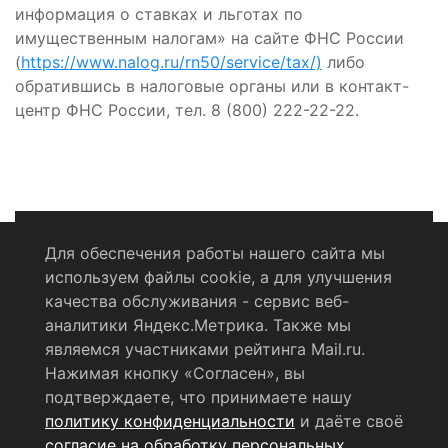
информация о ставках и льготах по
имущественным налогам» на сайте ФНС России
(
https://www.nalog.ru/rn50/service/tax/)
либо
обратившись в налоговые органы или в контакт-
центр ФНС России, тел. 8 (800) 222-22-22.
Для обеспечения работы нашего сайта мы
используем файлы cookie, а для улучшения
Политика конфиденциальности
качества обслуживания - сервис веб-
аналитики Яндекс.Метрика. Также мы
Согласие на обработку персональных данных
являемся участниками рейтинга Mail.ru.
Нажимая кнопку «Согласен», вы
RSS-лента
подтверждаете, что принимаете нашу
политику конфиденциальности
и даёте своё
© 2004 - 2026 Сетевое издание Щёлковское ТВ.
согласие на обработку персональных