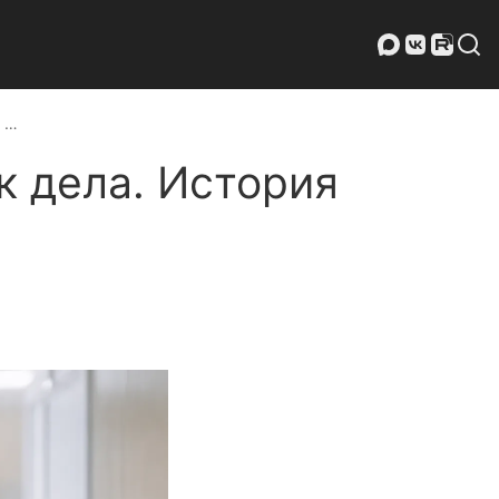
к …
к дела. История