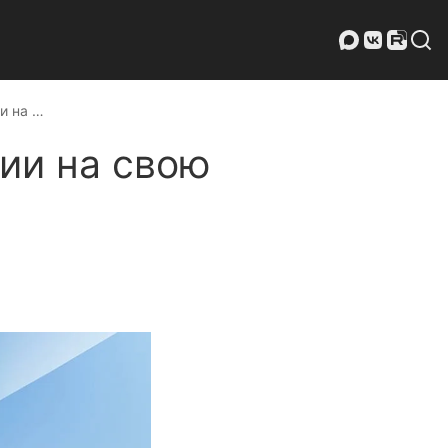
и на …
ии на свою