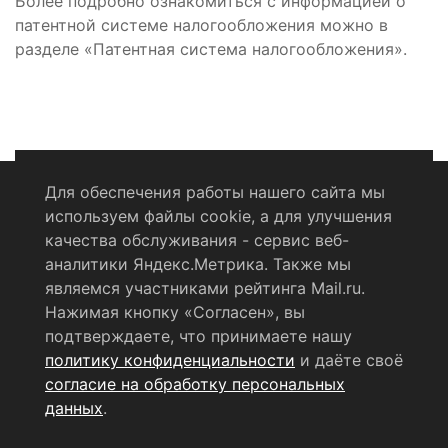
Более подробно ознакомиться с информацией о
патентной системе налогообложения можно в
разделе «Патентная система налогообложения».
Для обеспечения работы нашего сайта мы
используем файлы cookie, а для улучшения
Политика конфиденциальности
качества обслуживания - сервис веб-
аналитики Яндекс.Метрика. Также мы
Согласие на обработку персональных данных
являемся участниками рейтинга Mail.ru.
Нажимая кнопку «Согласен», вы
RSS-лента
подтверждаете, что принимаете нашу
политику конфиденциальности
и даёте своё
© 2004 - 2026 Сетевое издание Щёлковское ТВ.
согласие на обработку персональных
Свидетельство о регистрации СМИ
данных
.
ЭЛ № ФС 77 - 79754 от 07.12.2020 г.
Выдано Федеральной
службой по надзору в сфере связи, информационных