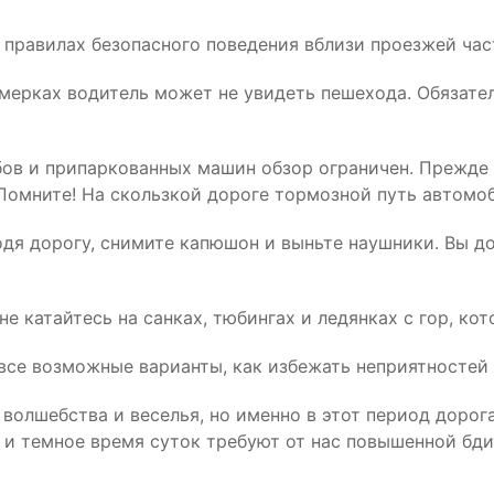
правилах безопасного поведения вблизи проезжей част
сумерках водитель может не увидеть пешехода. Обяза
бов и припаркованных машин обзор ограничен. Прежде 
Помните! На скользкой дороге тормозной путь автомоб
дя дорогу, снимите капюшон и выньте наушники. Вы до
не катайтесь на санках, тюбингах и ледянках с гор, ко
все возможные варианты, как избежать неприятностей
 волшебства и веселья, но именно в этот период дорог
д и темное время суток требуют от нас повышенной бди