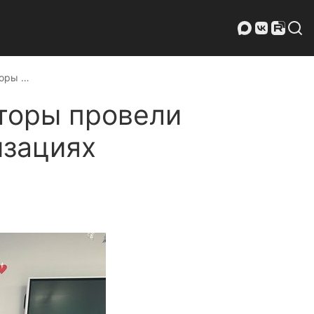
торы …
торы провели
изациях