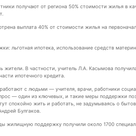
стники получают от региона 50% стоимости жилья в кач
т.
трена выплата 40% от стоимости жилья на первонача
ки: льготная ипотека, использование средств материн
ь жители. В частности, учитель Л.А. Касымова получ
части ипотечного кредита.
 работают с людьми — учителя, врачи, работники соци
рос — один из ключевых, и такие меры поддержки позв
гут спокойно жить и работать, не задумываясь о быто
Андрей Булгаков.
ды жилищную поддержку получили около 1700 специали