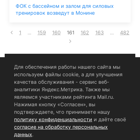
ФОК с бассейном и залом для силовых
тренировок возведут в Монине
1
...
159
160
161
162
163
...
482
Для обеспечения работы нашего сайта мы
используем файлы cookie, а для улучшения
Политика конфиденциальности
качества обслуживания - сервис веб-
аналитики Яндекс.Метрика. Также мы
Согласие на обработку персональных данных
являемся участниками рейтинга Mail.ru.
Нажимая кнопку «Согласен», вы
RSS-лента
подтверждаете, что принимаете нашу
политику конфиденциальности
и даёте своё
© 2004 - 2026 Сетевое издание Щёлковское ТВ.
согласие на обработку персональных
Свидетельство о регистрации СМИ
данных
.
ЭЛ № ФС 77 - 79754 от 07.12.2020 г.
Выдано Федеральной