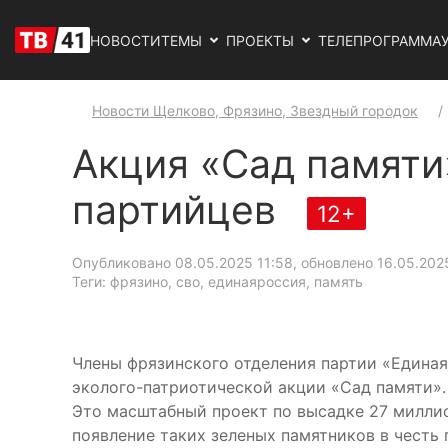
НОВОСТИ
ТЕМЫ
ПРОЕКТЫ
ТЕЛЕПРОГРАММА
Новости Щелково, Фрязино, Звездный городок
Акция «Сад памяти
партийцев
12+
Опубликовано 08.05.2025 11:58, обновлено 16.05.202
Теги: фрязино, сво, единаяроссия, память
Члены фрязинского отделения партии «Единая
эколого-патриотической акции «Сад памяти».
Это масштабный проект по высадке 27 миллио
появление таких зеленых памятников в честь