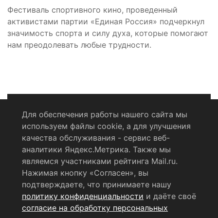
Фестиваль спортивного кино, проведенный
активистами партии «Единая Россия» подчеркнул
значимость спорта и силу духа, которые помогают
нам преодолевать любые трудности.
Для обеспечения работы нашего сайта мы
используем файлы cookie, а для улучшения
Политика конфиденциальности
качества обслуживания - сервис веб-
аналитики Яндекс.Метрика. Также мы
Согласие на обработку персональных данных
являемся участниками рейтинга Mail.ru.
Нажимая кнопку «Согласен», вы
RSS-лента
подтверждаете, что принимаете нашу
политику конфиденциальности
и даёте своё
© 2004 - 2026 Сетевое издание Щёлковское ТВ.
согласие на обработку персональных
Свидетельство о регистрации СМИ