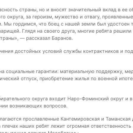
асность страны, но и вносят значительный вклад в ее 
 округа, за героизм, мужество и отвагу, проявленные
 Мы гордимся, что боец с нашей земли был удостоен т
арищей. Глядя на своего друга, многие ребята решили
страны», — рассказал Баранов.
чения достойных условий службы контрактников и под
на социальные гарантии: материальную поддержку, ме
мический отпуск, приобретение жилья по военной ипот
збирательного округа входит Наро-Фоминский округ и 
нии возникающих вопросов.
олагаются прославленные Кантемировская и Таманская
 плечах наших ребят лежит огромная ответственность 