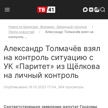
Новости Щелково, Фрязино, Звездный городок
Лента новостей
Александр Толмачëв взял на
контроль …
Александр Толмачëв взял
на контроль ситуацию с
УК «Паритет» из Щëлкова
на личный контроль
Опубликовано 19.10.2023 17:34
, 364 просмотра
Соответствующее заявление депутат Госдумы