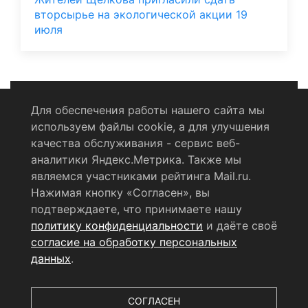
вторсырье на экологической акции 19
июля
Для обеспечения работы нашего сайта мы
используем файлы cookie, а для улучшения
Политика конфиденциальности
качества обслуживания - сервис веб-
аналитики Яндекс.Метрика. Также мы
Согласие на обработку персональных данных
являемся участниками рейтинга Mail.ru.
Нажимая кнопку «Согласен», вы
RSS-лента
подтверждаете, что принимаете нашу
политику конфиденциальности
и даёте своё
© 2004 - 2026 Сетевое издание Щёлковское ТВ.
согласие на обработку персональных
Свидетельство о регистрации СМИ
данных
.
ЭЛ № ФС 77 - 79754 от 07.12.2020 г.
Выдано Федеральной
службой по надзору в сфере связи, информационных
технологий и массовых коммуникаций (РОСКОМНАДЗОР).
СОГЛАСЕН