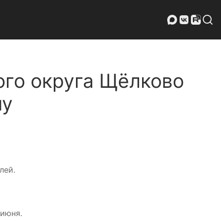
ого округа Щёлково
му
лей.
 июня.