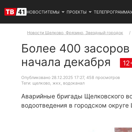
НОВОСТИ
ТЕМЫ
ПРОЕКТЫ
ТЕЛЕПРОГРАММА
Новости Щелково, Фрязино, Звездный городок
Более 400 засоров
начала декабря
12
Опубликовано 28.12.2025 17:27
, 458 просмотров
Теги: щелково, жкх, водоканал
Аварийные бригады Щелковского во
водоотведения в городском округе