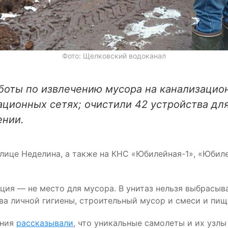
Фото: Щелковский водоканал
оты по извлечению мусора на канализацион
зационных сетях; очистили 42 устройства дл
ении.
лице Неделина, а также на КНС «Юбилейная-1», «Юбил
ия — не место для мусора. В унитаз нельзя выбрасыва
ва личной гигиены, строительный мусор и смеси и пищ
ения
рассказывали
, что уникальные самолеты и их узлы