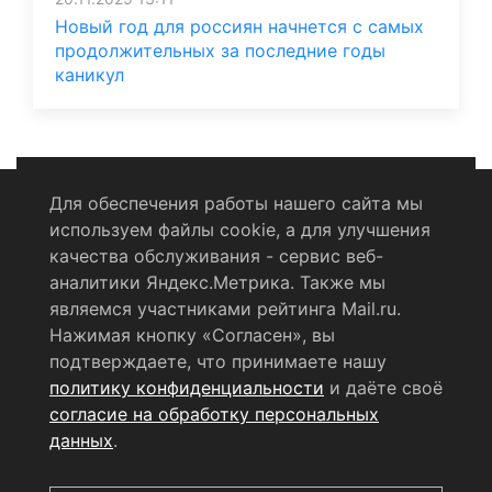
Новый год для россиян начнется с самых
продолжительных за последние годы
каникул
Для обеспечения работы нашего сайта мы
используем файлы cookie, а для улучшения
Политика конфиденциальности
качества обслуживания - сервис веб-
аналитики Яндекс.Метрика. Также мы
Согласие на обработку персональных данных
являемся участниками рейтинга Mail.ru.
Нажимая кнопку «Согласен», вы
RSS-лента
подтверждаете, что принимаете нашу
политику конфиденциальности
и даёте своё
© 2004 - 2026 Сетевое издание Щёлковское ТВ.
согласие на обработку персональных
Свидетельство о регистрации СМИ
данных
.
ЭЛ № ФС 77 - 79754 от 07.12.2020 г.
Выдано Федеральной
службой по надзору в сфере связи, информационных