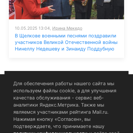
10.05.2025 13:04,
Ирина Мекедо
В Щелкове военными песнями поздравили
участников Великой Отечественной войны
Нинеллу Недешеву и Зинаиду Поддубную
Для обеспечения работы нашего сайта мы
используем файлы cookie, а для улучшения
Политика конфиденциальности
качества обслуживания - сервис веб-
аналитики Яндекс.Метрика. Также мы
Согласие на обработку персональных данных
являемся участниками рейтинга Mail.ru.
Нажимая кнопку «Согласен», вы
RSS-лента
подтверждаете, что принимаете нашу