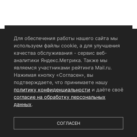
Для обеспечения работы нашего сайта мы
используем файлы cookie, а для улучшения
Политика конфиденциальности
качества обслуживания - сервис веб-
аналитики Яндекс.Метрика. Также мы
Согласие на обработку персональных данных
являемся участниками рейтинга Mail.ru.
Нажимая кнопку «Согласен», вы
RSS-лента
подтверждаете, что принимаете нашу
политику конфиденциальности
и даёте своё
© 2004 - 2026 Сетевое издание Щёлковское ТВ.
согласие на обработку персональных
Свидетельство о регистрации СМИ
данных
.
ЭЛ № ФС 77 - 79754 от 07.12.2020 г.
Выдано Федеральной
службой по надзору в сфере связи, информационных
технологий и массовых коммуникаций (РОСКОМНАДЗОР).
СОГЛАСЕН
Учредитель ООО «Телерадиокомпания «Щёлково», главный
редактор
Беляева Е.М.
Все права защищены.