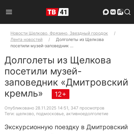
Новости Щелково, Фрязино, Звездный городок
Лента новостей
Долголеты из Щелкова
посетили музей-заповедник …
Долголеты из Щелкова
посетили музей-
заповедник «Дмитровский
кремль»
12+
Опубликовано 28.11.2025 14:51
, 347 просмотров
Теги: щелково, подмосковье, активноедолголетие
Экскурсионную поездку в Дмитровский