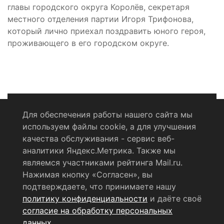
главы городского округа Королёв, секретаря
местного отделения партии Игоря Трифонова,
который лично приехал поздравить юного героя,
проживающего в его городском округе.
Для обеспечения работы нашего сайта мы
используем файлы cookie, а для улучшения
Политика конфиденциальности
качества обслуживания - сервис веб-
аналитики Яндекс.Метрика. Также мы
Согласие на обработку персональных данных
являемся участниками рейтинга Mail.ru.
Нажимая кнопку «Согласен», вы
RSS-лента
подтверждаете, что принимаете нашу
политику конфиденциальности
и даёте своё
© 2004 - 2026 Сетевое издание Щёлковское ТВ.
согласие на обработку персональных
Свидетельство о регистрации СМИ
данных
.