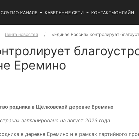
УСЛУГИ
О КАНАЛЕ
КАБЕЛЬНЫЕ СЕТИ
КОНТАКТЫ
ОНЛАЙН
Лента новостей
«Единая Россия» контролирует благоус
онтролирует благоустр
не Еремино
тво родника в Щёлковской деревне Еремино
страна» запланировано на август 2023 года
дника в деревне Еремино и в рамках партийного прое