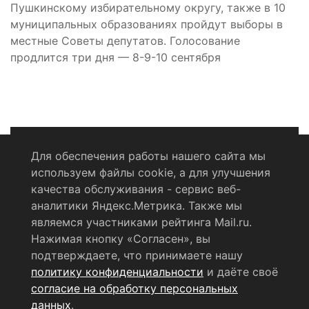
Пушкинскому избирательному округу, также в 10
муниципальных образованиях пройдут выборы в
местные Советы депутатов. Голосование
продлится три дня — 8-9-10 сентября
Для обеспечения работы нашего сайта мы
используем файлы cookie, а для улучшения
Политика конфиденциальности
качества обслуживания - сервис веб-
аналитики Яндекс.Метрика. Также мы
Согласие на обработку персональных данных
являемся участниками рейтинга Mail.ru.
Нажимая кнопку «Согласен», вы
RSS-лента
подтверждаете, что принимаете нашу
политику конфиденциальности
и даёте своё
© 2004 - 2026 Сетевое издание Щёлковское ТВ.
согласие на обработку персональных
Свидетельство о регистрации СМИ
данных
.