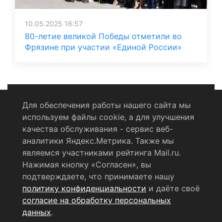
10.05.2025 16:57
80-летие великой Победы отметили во
Фрязине при участии «Единой России»
Для обеспечения работы нашего сайта мы
используем файлы cookie, а для улучшения
Политика конфиденциальности
качества обслуживания - сервис веб-
аналитики Яндекс.Метрика. Также мы
Согласие на обработку персональных данных
являемся участниками рейтинга Mail.ru.
Нажимая кнопку «Согласен», вы
RSS-лента
подтверждаете, что принимаете нашу
политику конфиденциальности
и даёте своё
© 2004 - 2026 Сетевое издание Щёлковское ТВ.
согласие на обработку персональных
Свидетельство о регистрации СМИ
данных
.
ЭЛ № ФС 77 - 79754 от 07.12.2020 г.
Выдано Федеральной