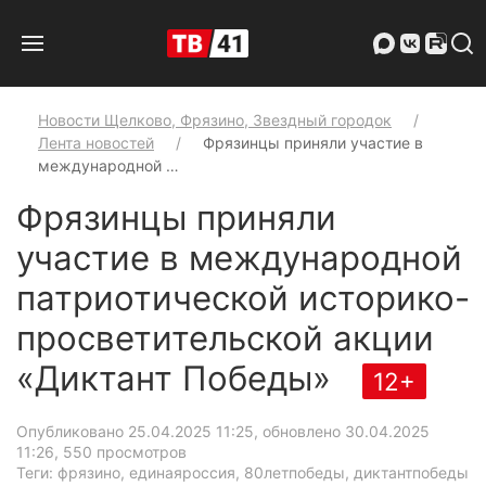
Новости Щелково, Фрязино, Звездный городок
Лента новостей
Фрязинцы приняли участие в
международной …
Фрязинцы приняли
участие в международной
патриотической историко-
просветительской акции
«Диктант Победы»
12+
Опубликовано 25.04.2025 11:25, обновлено 30.04.2025
11:26
, 550 просмотров
Теги: фрязино, единаяроссия, 80летпобеды, диктантпобеды