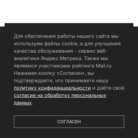
Для обеспечения работы нашего сайта мы
используем файлы cookie, а для улучшения
Политика конфиденциальности
качества обслуживания - сервис веб-
аналитики Яндекс.Метрика. Также мы
Согласие на обработку персональных данных
являемся участниками рейтинга Mail.ru.
Нажимая кнопку «Согласен», вы
RSS-лента
подтверждаете, что принимаете нашу
политику конфиденциальности
и даёте своё
© 2004 - 2026 Сетевое издание Щёлковское ТВ.
согласие на обработку персональных
Свидетельство о регистрации СМИ
данных
.
ЭЛ № ФС 77 - 79754 от 07.12.2020 г.
Выдано Федеральной
службой по надзору в сфере связи, информационных
технологий и массовых коммуникаций (РОСКОМНАДЗОР).
СОГЛАСЕН
Учредитель ООО «Телерадиокомпания «Щёлково», главный
редактор
Беляева Е.М.
Все права защищены.