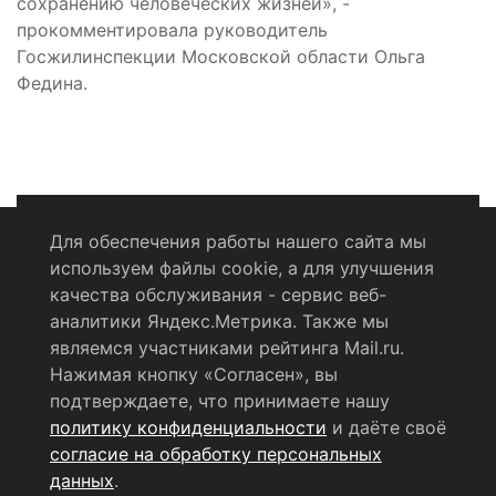
сохранению человеческих жизней», -
прокомментировала руководитель
Госжилинспекции Московской области Ольга
Федина.
Для обеспечения работы нашего сайта мы
используем файлы cookie, а для улучшения
Политика конфиденциальности
качества обслуживания - сервис веб-
аналитики Яндекс.Метрика. Также мы
Согласие на обработку персональных данных
являемся участниками рейтинга Mail.ru.
Нажимая кнопку «Согласен», вы
RSS-лента
подтверждаете, что принимаете нашу
политику конфиденциальности
и даёте своё
© 2004 - 2026 Сетевое издание Щёлковское ТВ.
согласие на обработку персональных
Свидетельство о регистрации СМИ
данных
.
ЭЛ № ФС 77 - 79754 от 07.12.2020 г.
Выдано Федеральной