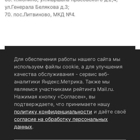
ул.Генерала Белякова д.3;
70. пос.Литвиново, МКД №4.
Для обеспечения работы нашего сайта мы
используем файлы cookie, а для улучшения
Политика конфиденциальности
качества обслуживания - сервис веб-
аналитики Яндекс.Метрика. Также мы
Согласие на обработку персональных данных
являемся участниками рейтинга Mail.ru.
Нажимая кнопку «Согласен», вы
RSS-лента
подтверждаете, что принимаете нашу
политику конфиденциальности
и даёте своё
© 2004 - 2026 Сетевое издание Щёлковское ТВ.
согласие на обработку персональных
Свидетельство о регистрации СМИ
данных
.
ЭЛ № ФС 77 - 79754 от 07.12.2020 г.
Выдано Федеральной
службой по надзору в сфере связи, информационных