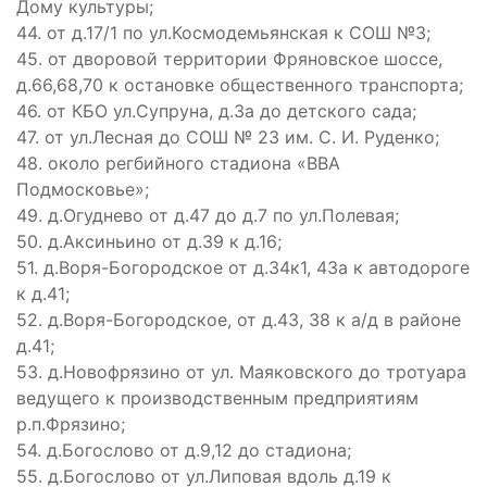
Дому культуры;
44. от д.17/1 по ул.Космодемьянская к СОШ №3;
45. от дворовой территории Фряновское шоссе,
д.66,68,70 к остановке общественного транспорта;
46. от КБО ул.Супруна, д.3а до детского сада;
47. от ул.Лесная до СОШ № 23 им. С. И. Руденко;
48. около регбийного стадиона «ВВА
Подмосковье»;
49. д.Огуднево от д.47 до д.7 по ул.Полевая;
50. д.Аксиньино от д.39 к д.16;
51. д.Воря-Богородское от д.34к1, 43а к автодороге
к д.41;
52. д.Воря-Богородское, от д.43, 38 к а/д в районе
д.41;
53. д.Новофрязино от ул. Маяковского до тротуара
ведущего к производственным предприятиям
р.п.Фрязино;
54. д.Богослово от д.9,12 до стадиона;
55. д.Богослово от ул.Липовая вдоль д.19 к