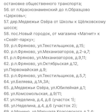
остановке общественного транспорта;
56. от п.Краснознаменский до п.Образцово
«Церковь»;
57. дер.Медвежьи Озёра от Школы к Щёлковскому
шоссе;
58. пос.Новый городок, от магазина «Магнит» к
«Скейт-парку»;
59. р.п.Фряново, ул.Текстильщиков, д.15;
60. р.п.Фряново, ул.Механизаторов, д.2-а,7;
61. р.п.Фряново, ул.Механизаторов, д.9,11;
62. р.п.Фряново, ул.Октябрьская д.12,
ул.Первомайская д.9;
63. р.п.Фряново, ул.Текстильщиков, д.5,7;
64. ул.Беляева, д.1А,3А;
65. д.Медвежьи Озёра, ул.Юбилейная д.1;
66. ул.Комсомольская, д.9/11;
67. ул.Неделина, д.4, д.6 (участок 1);
68. ул.Неделина, д.4, д.6 (участок 2);
69. п.Монино, ул.Маршала Красовского д.2,4;