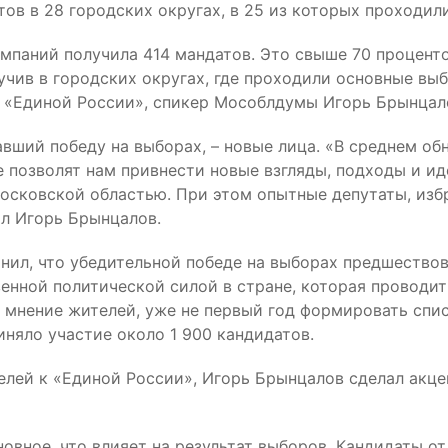
ов в 28 городских округах, в 25 из которых проходил
мпаний получила 414 мандатов. Это свыше 70 процент
учив в городских округах, где проходили основные выб
я «Единой России», спикер Мособлдумы Игорь Брынцал
авший победу на выборах, – новые лица. «В среднем о
е позволят нам привнести новые взгляды, подходы и ид
Московской областью. При этом опытные депутаты, изб
л Игорь Брынцалов.
нил, что убедительной победе на выборах предшествов
венной политической силой в стране, которая проводи
а мнение жителей, уже не первый год формировать спи
няло участие около 1 900 кандидатов.
лей к «Единой России», Игорь Брынцалов сделал акцен
сновное, что влияет на результат выборов. Кандидаты 