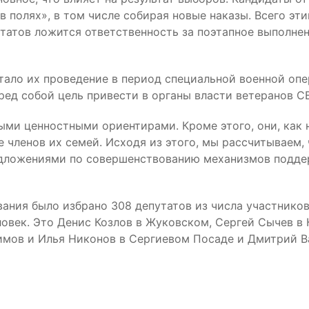
 полях», в том числе собирая новые наказы. Всего эт
утатов ложится ответственность за поэтапное выполнен
ало их проведение в период специальной военной опер
ред собой цель привести в органы власти ветеранов С
ми ценностными ориентирами. Кроме этого, они, как 
 членов их семей. Исходя из этого, мы рассчитываем,
дложениями по совершенствованию механизмов поддер
вания было избрано 308 депутатов из числа участнико
овек. Это Денис Козлов в Жуковском, Сергей Сычев в 
имов и Илья Никонов в Сергиевом Посаде и Дмитрий В