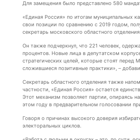
Для замещения было представлено 580 мандат
«Единая Россия» по итогам муниципальных ка
свои позиции по сравнению с 2019 годом, пол
секретарь московского областного отделени
Он также подчеркнул, что 221 человек, одерж
процентов. Новые лица в депутатском корпус
стратегических целей, которые стоят перед 
сложившиеся позитивные практики», – добави
Секретарь областного отделения также напом
частности, «Единая Россия» остается единст
Этот механизм позволяет партии, опираясь н
этом году в предварительном голосовании при
Говоря о причинах высокого доверия избирате
электоральных циклов.
«Работа с людьми в округах – это, по сути, о