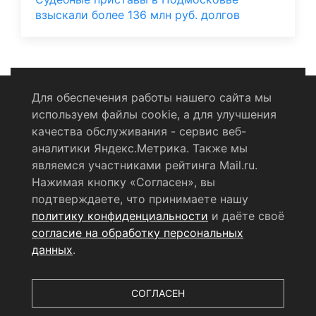
взыскали более 136 млн руб. долгов
Для обеспечения работы нашего сайта мы
используем файлы cookie, а для улучшения
Политика конфиденциальности
качества обслуживания - сервис веб-
аналитики Яндекс.Метрика. Также мы
Согласие на обработку персональных данных
являемся участниками рейтинга Mail.ru.
Нажимая кнопку «Согласен», вы
RSS-лента
подтверждаете, что принимаете нашу
политику конфиденциальности
и даёте своё
© 2004 - 2026 Сетевое издание Щёлковское ТВ.
согласие на обработку персональных
Свидетельство о регистрации СМИ
данных
.
ЭЛ № ФС 77 - 79754 от 07.12.2020 г.
Выдано Федеральной
службой по надзору в сфере связи, информационных
технологий и массовых коммуникаций (РОСКОМНАДЗОР).
СОГЛАСЕН
Учредитель ООО «Телерадиокомпания «Щёлково», главный