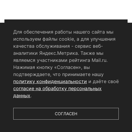
Для обеспечения работы нашего сайта мы
используем файлы cookie, а для улучшения
Политика конфиденциальности
качества обслуживания - сервис веб-
аналитики Яндекс.Метрика. Также мы
Согласие на обработку персональных данных
являемся участниками рейтинга Mail.ru.
Нажимая кнопку «Согласен», вы
RSS-лента
подтверждаете, что принимаете нашу
политику конфиденциальности
и даёте своё
© 2004 - 2026 Сетевое издание Щёлковское ТВ.
согласие на обработку персональных
Свидетельство о регистрации СМИ
данных
.
ЭЛ № ФС 77 - 79754 от 07.12.2020 г.
Выдано Федеральной
службой по надзору в сфере связи, информационных
технологий и массовых коммуникаций (РОСКОМНАДЗОР).
СОГЛАСЕН
Учредитель ООО «Телерадиокомпания «Щёлково», главный
редактор
Беляева Е.М.
Все права защищены.