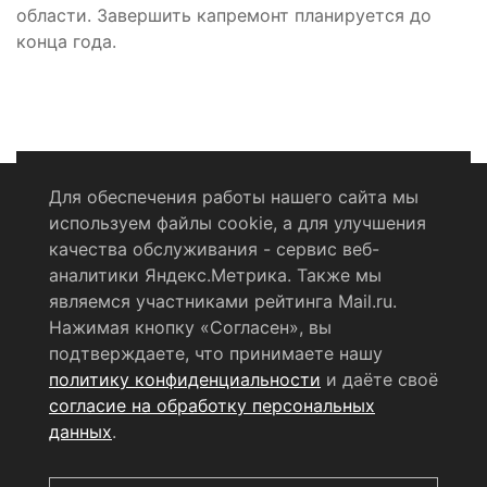
области. Завершить капремонт планируется до
конца года.
Для обеспечения работы нашего сайта мы
используем файлы cookie, а для улучшения
Политика конфиденциальности
качества обслуживания - сервис веб-
аналитики Яндекс.Метрика. Также мы
Согласие на обработку персональных данных
являемся участниками рейтинга Mail.ru.
Нажимая кнопку «Согласен», вы
RSS-лента
подтверждаете, что принимаете нашу
политику конфиденциальности
и даёте своё
© 2004 - 2026 Сетевое издание Щёлковское ТВ.
согласие на обработку персональных
Свидетельство о регистрации СМИ
данных
.
ЭЛ № ФС 77 - 79754 от 07.12.2020 г.
Выдано Федеральной
службой по надзору в сфере связи, информационных