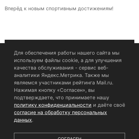
Вперёд к новым спортивным достижениям!
Для обеспечения работы нашего сайта мы
используем файлы cookie, а для улучшения
Политика конфиденциальности
качества обслуживания - сервис веб-
аналитики Яндекс.Метрика. Также мы
Согласие на обработку персональных данных
являемся участниками рейтинга Mail.ru.
Нажимая кнопку «Согласен», вы
RSS-лента
подтверждаете, что принимаете нашу
политику конфиденциальности
и даёте своё
© 2004 - 2026 Сетевое издание Щёлковское ТВ.
согласие на обработку персональных
Свидетельство о регистрации СМИ
данных
.
ЭЛ № ФС 77 - 79754 от 07.12.2020 г.
Выдано Федеральной
службой по надзору в сфере связи, информационных
технологий и массовых коммуникаций (РОСКОМНАДЗОР).
СОГЛАСЕН