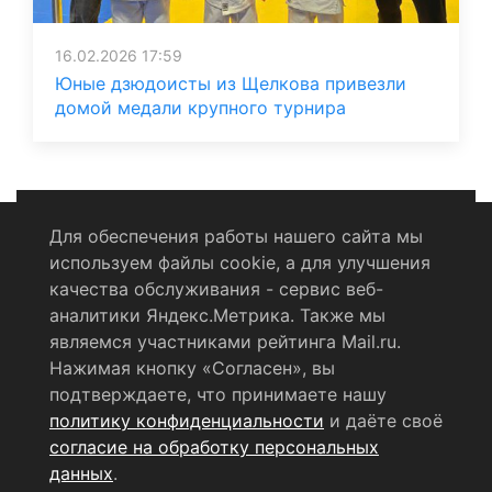
16.02.2026 17:59
Юные дзюдоисты из Щелкова привезли
домой медали крупного турнира
Для обеспечения работы нашего сайта мы
используем файлы cookie, а для улучшения
Политика конфиденциальности
качества обслуживания - сервис веб-
аналитики Яндекс.Метрика. Также мы
Согласие на обработку персональных данных
являемся участниками рейтинга Mail.ru.
Нажимая кнопку «Согласен», вы
RSS-лента
подтверждаете, что принимаете нашу
политику конфиденциальности
и даёте своё
© 2004 - 2026 Сетевое издание Щёлковское ТВ.
согласие на обработку персональных
Свидетельство о регистрации СМИ
данных
.
ЭЛ № ФС 77 - 79754 от 07.12.2020 г.
Выдано Федеральной