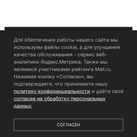
Для обеспечения работы нашего сайта мы
используем файлы cookie, а для улучшения
Политика конфиденциальности
качества обслуживания - сервис веб-
аналитики Яндекс.Метрика. Также мы
Согласие на обработку персональных данных
являемся участниками рейтинга Mail.ru.
Нажимая кнопку «Согласен», вы
RSS-лента
подтверждаете, что принимаете нашу
политику конфиденциальности
и даёте своё
© 2004 - 2026 Сетевое издание Щёлковское ТВ.
согласие на обработку персональных
Свидетельство о регистрации СМИ
данных
.
ЭЛ № ФС 77 - 79754 от 07.12.2020 г.
Выдано Федеральной
службой по надзору в сфере связи, информационных
технологий и массовых коммуникаций (РОСКОМНАДЗОР).
СОГЛАСЕН
Учредитель ООО «Телерадиокомпания «Щёлково», главный
редактор
Беляева Е.М.
Все права защищены.