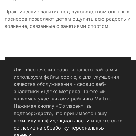
Практические занятия под руководством опытных
тренеров позволяют детям ощутить всю радость и
волнение, связанные с занятиями спортом.
Для обеспечения работы нашего сайта мы
используем файлы cookie, а для улучшения
Политика конфиденциальности
качества обслуживания - сервис веб-
аналитики Яндекс.Метрика. Также мы
Согласие на обработку персональных данных
являемся участниками рейтинга Mail.ru.
Нажимая кнопку «Согласен», вы
RSS-лента
подтверждаете, что принимаете нашу
политику конфиденциальности
и даёте своё
© 2004 - 2026 Сетевое издание Щёлковское ТВ.
согласие на обработку персональных
Свидетельство о регистрации СМИ
данных
.