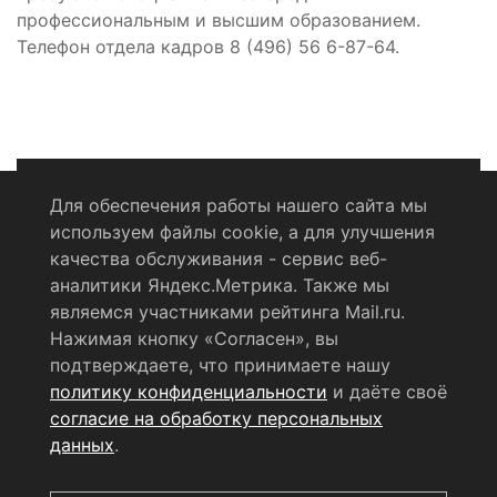
профессиональным и высшим образованием.
Телефон отдела кадров 8 (496) 56 6-87-64.
Для обеспечения работы нашего сайта мы
используем файлы cookie, а для улучшения
Политика конфиденциальности
качества обслуживания - сервис веб-
аналитики Яндекс.Метрика. Также мы
Согласие на обработку персональных данных
являемся участниками рейтинга Mail.ru.
Нажимая кнопку «Согласен», вы
RSS-лента
подтверждаете, что принимаете нашу
политику конфиденциальности
и даёте своё
© 2004 - 2026 Сетевое издание Щёлковское ТВ.
согласие на обработку персональных
Свидетельство о регистрации СМИ
данных
.
ЭЛ № ФС 77 - 79754 от 07.12.2020 г.
Выдано Федеральной
службой по надзору в сфере связи, информационных