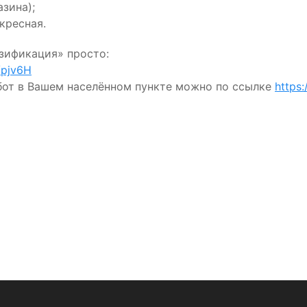
азина);
скресная.
зификация» просто:
u/pjv6H
бот в Вашем населённом пункте можно по ссылке
https