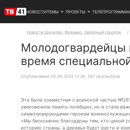
НОВОСТИ
ТЕМЫ
ПРОЕКТЫ
ТЕЛЕПРОГРАММА
Новости Щелково, Фрязино, Звездный городок
Молодогвардейцы в
время специальной
Опубликовано 05.06.2024 12:29
, 347 просмотров
Эта была совместная с воинской частью №261
увековечила память погибших, но и стала ва
символизирующими героизм военнослужащих
«Мы бесконечно благодарны тем, кто ценой с
историю страны, а деревья будут расти и кре