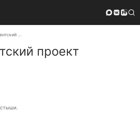
ентский …
тский проект
остыши.