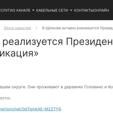
УСЛУГИ
О КАНАЛЕ
КАБЕЛЬНЫЕ СЕТИ
КОНТАКТЫ
ОНЛАЙН
Лента новостей
В Щёлкове активно реализуется Презид
 реализуется Президен
икация»
ашем округе. Они проживают в деревнях Головино и К
осто:
t.me/joinchat/0dTqinkAE-M2ZTY6
.