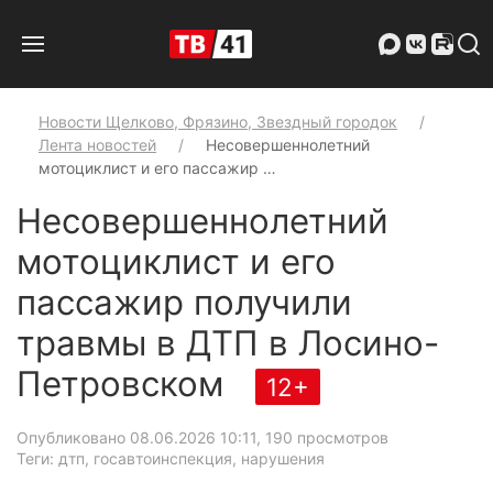
Новости Щелково, Фрязино, Звездный городок
Лента новостей
Несовершеннолетний
мотоциклист и его пассажир …
Несовершеннолетний
мотоциклист и его
пассажир получили
травмы в ДТП в Лосино-
Петровском
12+
Опубликовано 08.06.2026 10:11
, 190 просмотров
Теги: дтп, госавтоинспекция, нарушения