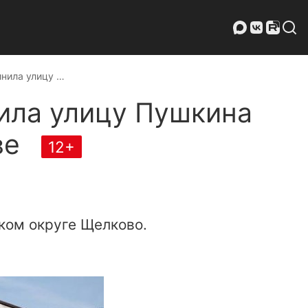
инила улицу …
ила улицу Пушкина
ве
12+
ком округе Щелково.