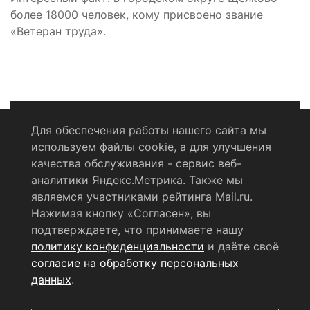
более 18000 человек, кому присвоено звание
«Ветеран труда».
Для обеспечения работы нашего сайта мы
используем файлы cookie, а для улучшения
Политика конфиденциальности
качества обслуживания - сервис веб-
аналитики Яндекс.Метрика. Также мы
Согласие на обработку персональных данных
являемся участниками рейтинга Mail.ru.
Нажимая кнопку «Согласен», вы
RSS-лента
подтверждаете, что принимаете нашу
политику конфиденциальности
и даёте своё
© 2004 - 2026 Сетевое издание Щёлковское ТВ.
согласие на обработку персональных
Свидетельство о регистрации СМИ
данных
.
ЭЛ № ФС 77 - 79754 от 07.12.2020 г.
Выдано Федеральной
службой по надзору в сфере связи, информационных