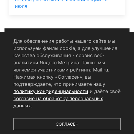
июля
Для обеспечения работы нашего сайта мы
используем файлы cookie, а для улучшения
Политика конфиденциальности
качества обслуживания - сервис веб-
аналитики Яндекс.Метрика. Также мы
Согласие на обработку персональных данных
являемся участниками рейтинга Mail.ru.
Нажимая кнопку «Согласен», вы
RSS-лента
подтверждаете, что принимаете нашу
политику конфиденциальности
и даёте своё
© 2004 - 2026 Сетевое издание Щёлковское ТВ.
согласие на обработку персональных
Свидетельство о регистрации СМИ
данных
.
ЭЛ № ФС 77 - 79754 от 07.12.2020 г.
Выдано Федеральной
службой по надзору в сфере связи, информационных
технологий и массовых коммуникаций (РОСКОМНАДЗОР).
СОГЛАСЕН
Учредитель ООО «Телерадиокомпания «Щёлково», главный