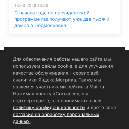
18.03.2026 16:33
С начала года по президентской
программе газ получают уже две тысячи
домов в Подмосковье
Для обеспечения работы нашего сайта мы
используем файлы cookie, а для улучшения
Политика конфиденциальности
качества обслуживания - сервис веб-
аналитики Яндекс.Метрика. Также мы
Согласие на обработку персональных данных
являемся участниками рейтинга Mail.ru.
Нажимая кнопку «Согласен», вы
RSS-лента
подтверждаете, что принимаете нашу
политику конфиденциальности
и даёте своё
© 2004 - 2026 Сетевое издание Щёлковское ТВ.
согласие на обработку персональных
Свидетельство о регистрации СМИ
данных
.
ЭЛ № ФС 77 - 79754 от 07.12.2020 г.
Выдано Федеральной